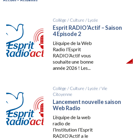
Accueil
>
Actualités
Collège
/
Culture
/
Lycée
Esprit RADIO’Actif – Saison
4 Episode 2
L’équipe de la Web
Radio l’Esprit
RADIO’Actif vous
souhaite une bonne
année 2026 ! Les...
Collège
/
Culture
/
Lycée
/
Vie
Citoyenne
Lancement nouvelle saison
Web Radio
L’équipe de la web
radio de
l’Institution l’Esprit
RADIO’Actif a le