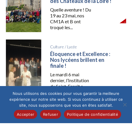
des Châteaux de la Loire !
Quelle aventure ! Du
19 au 23 mai, nos
CM1A et B ont
troqué les...
Culture
/
Lycée
Éloquence et Excellence :
Nos lycéens brillent en
finale !
Le mardi 6 mai
dernier, l’Institution
du Saint-Esprit a
vibré au rythme de la
Nous utilisons des cookies pour vous garantir la meilleure
4ème...
expérience sur notre site web. Si vous continuez à utiliser ce
site, nous supposerons que vous en êtes satisfait.
Accepter
Refuser
Politique de confidentialité
Collège
/
Culture
Hakuna Matata : la 6ème E
rugit de bonheur au Roi Lion