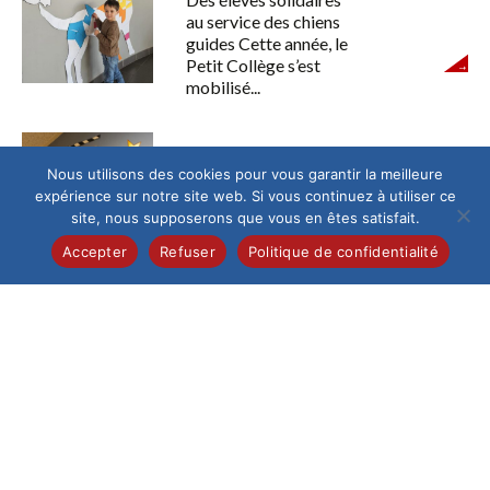
au service des chiens
guides Cette année, le
Petit Collège s’est
mobilisé...
Maternelle
Nous utilisons des cookies pour vous garantir la meilleure
La nouvelle déco en
expérience sur notre site web. Si vous continuez à utiliser ce
maternelle
site, nous supposerons que vous en êtes satisfait.
Un air de cinéma
Accepter
Refuser
Politique de confidentialité
souffle dans le couloir
des classes de
Moyenne et Grande
Section...
Lycée
Voyage en Sicile
une semaine entre
culture, saveurs et