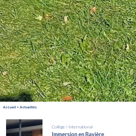
Accueil
>
Actualités
Collège
/
International
Immersion en Bavière