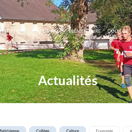
STITUTION
MATERNELLE
ELÉMENTAIRE
COLLÈGE
Actualités
aitrisienne
Collège
Culture
Economie
e