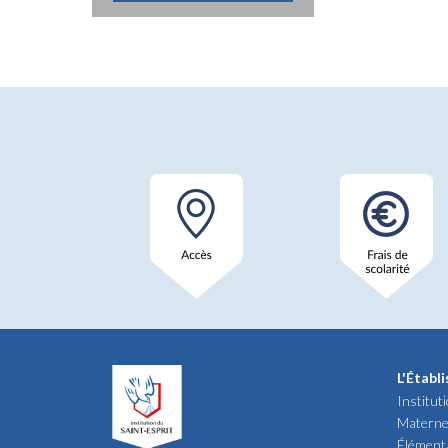
L'Établ
Institut
Materne
Élément