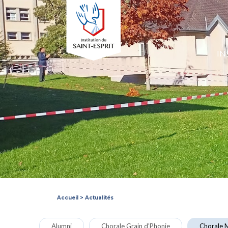
IN
Accueil
>
Actualités
Alumni
Chorale Grain d'Phonie
Chorale M