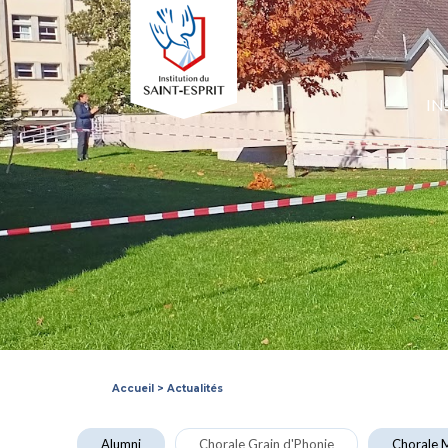
IN
Accueil
>
Actualités
Alumni
Chorale Grain d'Phonie
Chorale M