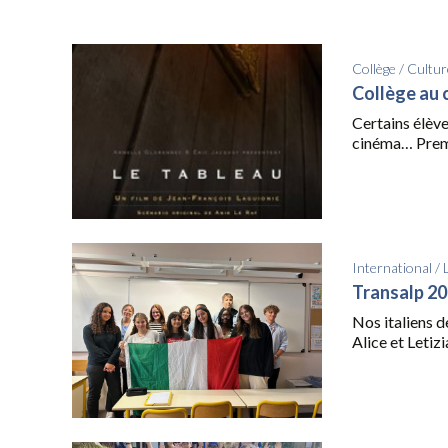
Collège
/
Cultur
Collège au 
Certains élève
cinéma… Premiè
International
/
Transalp 2
Nos italiens de
Alice et Letizia