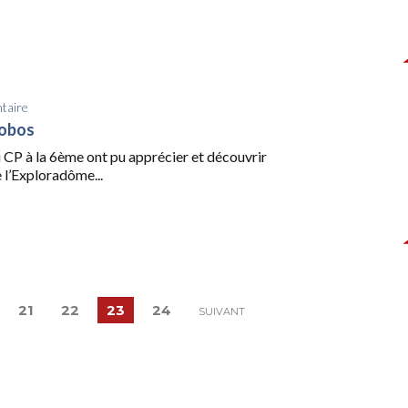
taire
bobos
 CP à la 6ème ont pu apprécier et découvrir
e l’Exploradôme...
21
22
23
24
SUIVANT