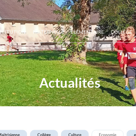
STITUTION
MATERNELLE
ELÉMENTAIRE
COLLÈGE
Actualités
aitrisienne
Collège
Culture
Economie
e