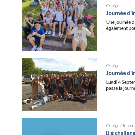
Collège
Journée d’i
Une journée d’
également pour
Collège
Journée d’i
Lundi 4 Septem
passé la journé
Collège
/
Intern
Big challen