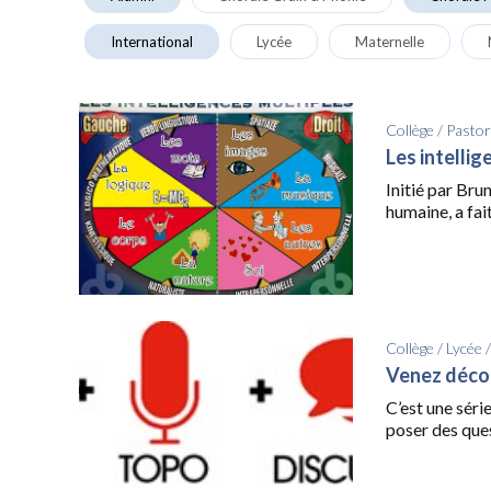
International
Lycée
Maternelle
Collège
/
Pastor
Les intellig
Initié par Br
humaine, a fait
Collège
/
Lycée
Venez décou
C’est une séri
poser des quest