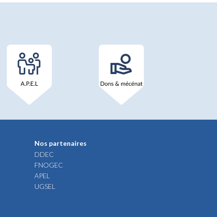
Nos partenaires
DDEC
FNOGEC
APEL
UGSEL