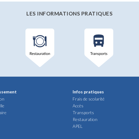
LES INFORMATIONS PRATIQUES
issement
Infos pratiques
ion
Frais de scolarité
lle
Accès
aire
Transports
Restauration
APEL