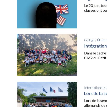
Le 20 juin, tou
classes ont par
Collège
/
Élémen
Intégration
Dans le cadre
CM2 du Petit C
International
/
Lors de la s
Lors de la sem
allemands de c