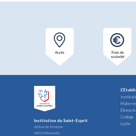
L'Établ
Institut
Materne
Élément
Collège
Institution du Saint-Esprit
Lycée
68 Rue de Pontoise
60026 Beauvais