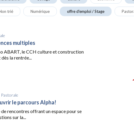
Non trié
Numérique
offre d'emploi / Stage
Pastor
ale
ences multiples
uno ABART, le CCH culture et construction
 dès la rentrée...
/
Pastorale
vrir le parcours Alpha!
e de rencontres offrant un espace pour se
ions sur la...