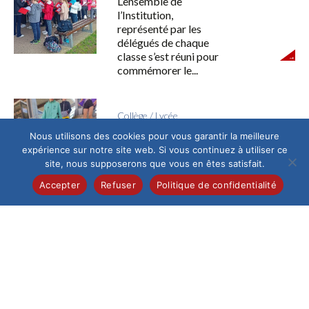
L’ensemble de
l’Institution,
représenté par les
délégués de chaque
classe s’est réuni pour
commémorer le...
Collège
/
Lycée
Le 3 mai dernier ce sont 60
Nous utilisons des cookies pour vous garantir la meilleure
élèves
expérience sur notre site web. Si vous continuez à utiliser ce
site, nous supposerons que vous en êtes satisfait.
Le 3 mai dernier ce
sont 60 élèves, de 6e
Accepter
Refuser
Politique de confidentialité
à la Terminale, qui se...
Chorale Maitrisienne
/
Collège
/
Élémentaire
/
Lycée
/
Pastorale
Semaine Sainte, marche des
rameaux