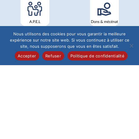
Nous utilisons des cookies pour vous garantir la meilleure
expérience sur notre site web. Si vous continuez à utiliser ce
site, nous supposerons que vous en êtes satisfait.
Accepter
Refuser
Politique de confidentialité
Institution du Saint-Esprit
68 Rue de Pontoise
60026 Beauvais
Tél : 03 44 12 19 40
L'Établissement
Institution
Maternelle
Élémentaire