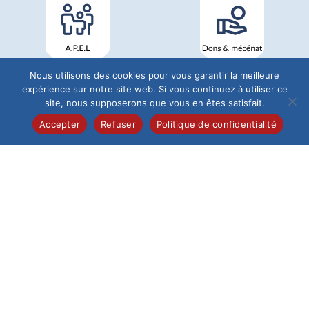
Nous utilisons des cookies pour vous garantir la meilleure
expérience sur notre site web. Si vous continuez à utiliser ce
site, nous supposerons que vous en êtes satisfait.
Accepter
Refuser
Politique de confidentialité
Institution du Saint-Esprit
68 Rue de Pontoise
60026 Beauvais
Tél : 03 44 12 19 40
L'Établissement
Institution
Maternelle
Élémentaire