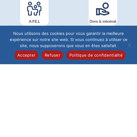
Nous utilisons des cookies pour vous garantir la meilleure
expérience sur notre site web. Si vous continuez à utiliser ce
site, nous supposerons que vous en êtes satisfait.
Accepter
Refuser
Politique de confidentialité
Institution du Saint-Esprit
68 Rue de Pontoise
60026 Beauvais
Tél : 03 44 12 19 40
L'Établissement
Institution
Maternelle
Élémentaire