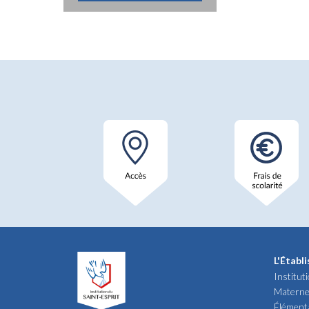
L'Établ
Institut
Materne
Élément