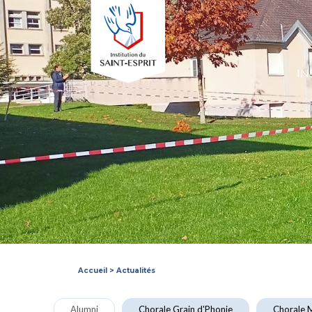
IN
Accueil
>
Actualités
Alumni
Chorale Grain d'Phonie
Chorale M