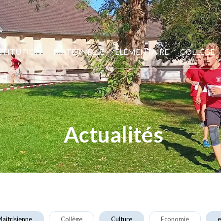
STITUTION
MATERNELLE
ELÉMENTAIRE
COLLÈGE
Actualités
aitrisienne
Collège
Culture
Economie
e