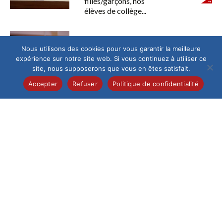
filles/garçons, nos
élèves de collège...
Lycée
Nous utilisons des cookies pour vous garantir la meilleure
MAPATHON 2026
expérience sur notre site web. Si vous continuez à utiliser ce
site, nous supposerons que vous en êtes satisfait.
Un mapathon inter-
établissements pour
Accepter
Refuser
Politique de confidentialité
changer le monde…
depuis Beauvais Jeudi
19 mars, l’Institution
a accueilli...
Lycée
So British !
Début mars, 49
élèves de seconde de
l’Institution se sont
envolés vers
l’Angleterre pour un...