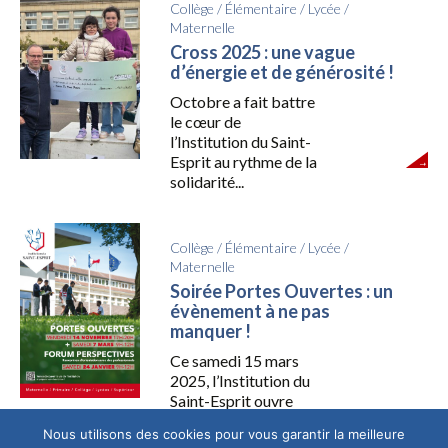
Collège
/
Élémentaire
/
Lycée
/
Maternelle
Cross 2025 : une vague
d’énergie et de générosité !
Octobre a fait battre
le cœur de
l’Institution du Saint-
Esprit au rythme de la
solidarité...
Collège
/
Élémentaire
/
Lycée
/
Maternelle
Soirée Portes Ouvertes : un
évènement à ne pas
manquer !
Ce samedi 15 mars
2025, l’Institution du
Saint-Esprit ouvre
grand ses portes pour
Nous utilisons des cookies pour vous garantir la meilleure
accueillir les...