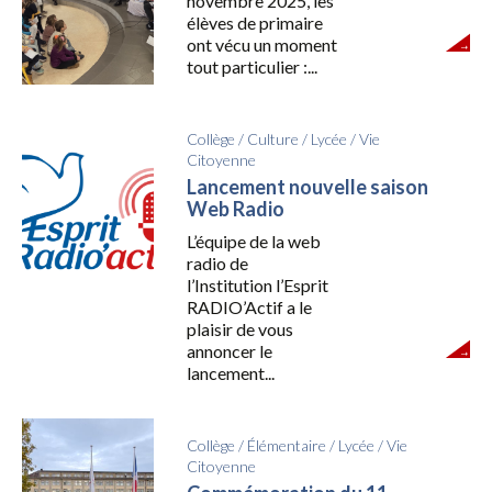
novembre 2025, les
élèves de primaire
ont vécu un moment
tout particulier :...
Collège
/
Culture
/
Lycée
/
Vie
Citoyenne
Lancement nouvelle saison
Web Radio
L’équipe de la web
radio de
l’Institution l’Esprit
RADIO’Actif a le
plaisir de vous
annoncer le
lancement...
Collège
/
Élémentaire
/
Lycée
/
Vie
Citoyenne