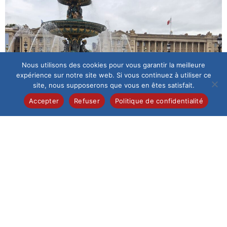
Nous utilisons des cookies pour vous garantir la meilleure
expérience sur notre site web. Si vous continuez à utiliser ce
site, nous supposerons que vous en êtes satisfait.
Accepter
Refuser
Politique de confidentialité
Inscriptions