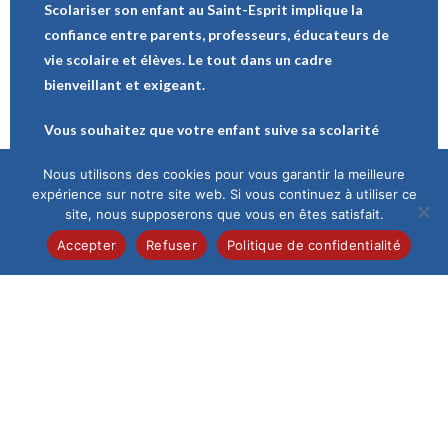
Scolariser son enfant au Saint-Esprit implique la
confiance entre parents, professeurs, éducateurs de
vie scolaire et élèves. Le tout dans un cadre
bienveillant et exigeant.
Vous souhaitez que votre enfant suive sa scolarité
dans notre Institution : Remplissez le formulaire en
Nous utilisons des cookies pour vous garantir la meilleure
ligne. L’Institution reprendra ensuite contact avec
expérience sur notre site web. Si vous continuez à utiliser ce
vous. La direction rencontre systématiquement les
site, nous supposerons que vous en êtes satisfait.
nouveaux élèves et leur famille avant de valider une
Accepter
Refuser
Politique de confidentialité
inscription.
Demande d’inscription