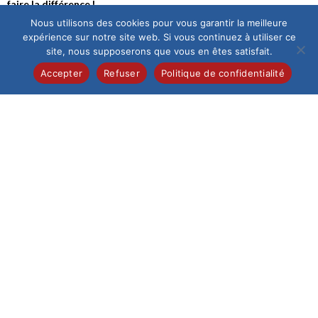
faire la différence !
Nous utilisons des cookies pour vous garantir la meilleure
Lucas SMAJDA, L’Equipe EPS et Cécile WARGNIER-BOUCHE
expérience sur notre site web. Si vous continuez à utiliser ce
site, nous supposerons que vous en êtes satisfait.
Accepter
Refuser
Politique de confidentialité
Inscriptions
Scolariser son enfant au Saint-Esprit implique la
confiance entre parents, professeurs, éducateurs de
vie scolaire et élèves. Le tout dans un cadre
bienveillant et exigeant.
Vous souhaitez que votre enfant suive sa scolarité