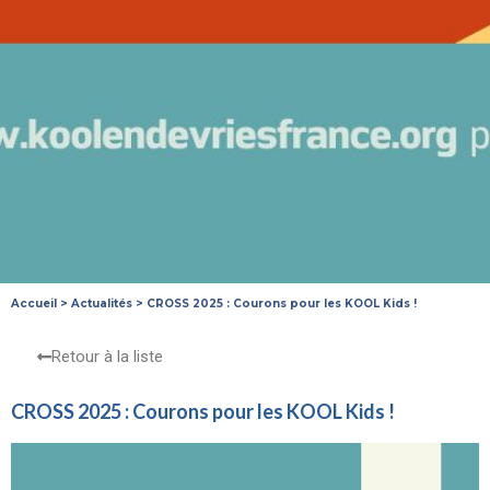
Accueil
>
Actualités
>
CROSS 2025 : Courons pour les KOOL Kids !
Retour à la liste
CROSS 2025 : Courons pour les KOOL Kids !