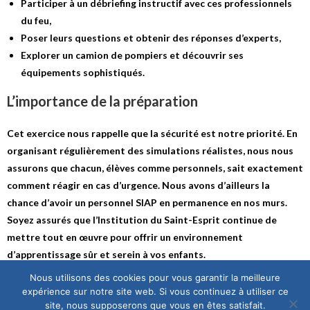
Participer à un débriefing instructif avec ces professionnels
du feu,
Poser leurs questions et obtenir des réponses d’experts,
Explorer un camion de pompiers et découvrir ses
équipements sophistiqués.
L’importance de la préparation
Cet exercice nous rappelle que la sécurité est notre priorité. En
organisant régulièrement des simulations réalistes, nous nous
assurons que chacun, élèves comme personnels, sait exactement
comment réagir en cas d’urgence. Nous avons d’ailleurs la
chance d’avoir un personnel SIAP en permanence en nos murs.
Soyez assurés que l’Institution du Saint-Esprit continue de
mettre tout en œuvre pour offrir un environnement
d’apprentissage sûr et serein à vos enfants.
Nous utilisons des cookies pour vous garantir la meilleure
Bruno ABART, Elodie GIRIER-DUFOURNIER et Cécile
expérience sur notre site web. Si vous continuez à utiliser ce
WARGNIER-BOUCHE
site, nous supposerons que vous en êtes satisfait.