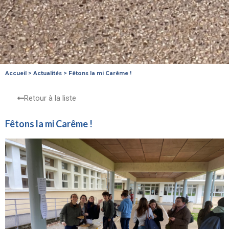
Accueil
>
Actualités
>
Fêtons la mi Carême !
Retour à la liste
Fêtons la mi Carême !