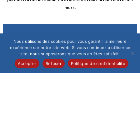
murs.
Nous utilisons des cookies pour vous garantir la meilleure
Inscriptions
expérience sur notre site web. Si vous continuez à utiliser ce
site, nous supposerons que vous en êtes satisfait.
Accepter
Refuser
Politique de confidentialité
Scolariser son enfant au Saint-Esprit implique la
confiance entre parents, professeurs, éducateurs de
vie scolaire et élèves. Le tout dans un cadre
bienveillant et exigeant.
Vous souhaitez que votre enfant suive sa scolarité
dans notre Institution : Remplissez le formulaire en
ligne. L’Institution reprendra ensuite contact avec
vous. La direction rencontre systématiquement les
nouveaux élèves et leur famille avant de valider une