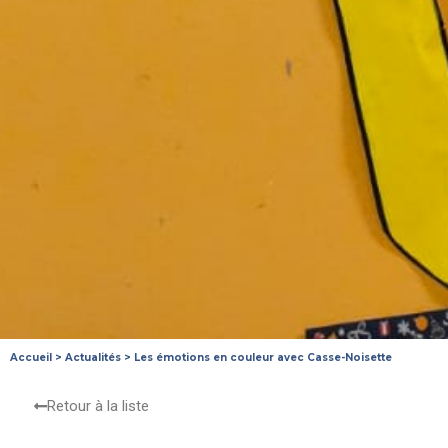
Accueil
>
Actualités
>
Les émotions en couleur avec Casse-Noisette
Retour à la liste