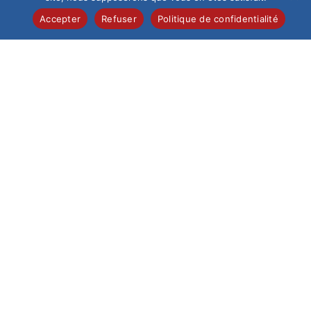
Accepter
Refuser
Politique de confidentialité
Bruno ABART et Victor ADAM lors de la signature de la
convention
Inscriptions