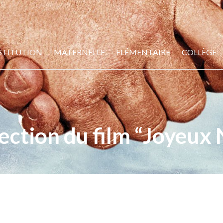
STITUTION
MATERNELLE
ELÉMENTAIRE
COLLÈGE
ection du film “Joyeux 