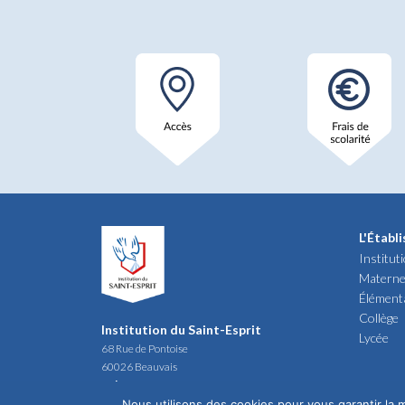
L'Établ
Institut
Materne
Élément
Collège
Institution du Saint-Esprit
Lycée
68 Rue de Pontoise
60026 Beauvais
Tél : 03 44 12 19 40
Nous utilisons des cookies pour vous garantir la m