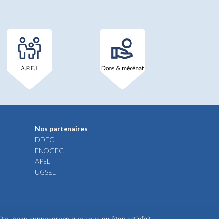
Nos partenaires
DDEC
FNOGEC
APEL
UGSEL
 site, nous supposerons que vous en êtes satisfait.