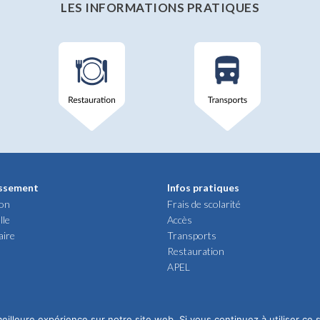
LES INFORMATIONS PRATIQUES
issement
Infos pratiques
ion
Frais de scolarité
lle
Accès
aire
Transports
Restauration
APEL
eilleure expérience sur notre site web. Si vous continuez à utiliser ce