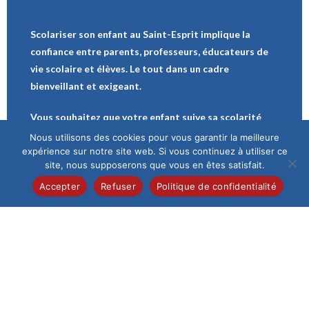
Scolariser son enfant au Saint-Esprit implique la
confiance entre parents, professeurs, éducateurs de
vie scolaire et élèves. Le tout dans un cadre
bienveillant et exigeant.
Vous souhaitez que votre enfant suive sa scolarité
dans notre Institution : Remplissez le formulaire en
Nous utilisons des cookies pour vous garantir la meilleure
ligne. L’Institution reprendra ensuite contact avec
expérience sur notre site web. Si vous continuez à utiliser ce
site, nous supposerons que vous en êtes satisfait.
vous. La direction rencontre systématiquement les
nouveaux élèves et leur famille avant de valider une
Accepter
Refuser
Politique de confidentialité
inscription.
Demande d’inscription