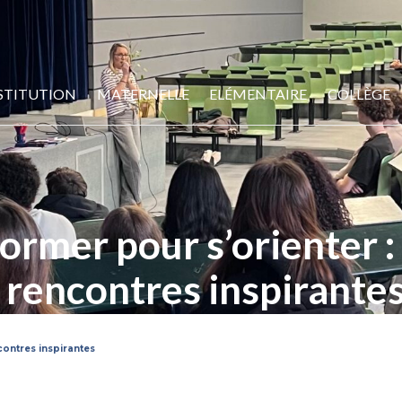
STITUTION
MATERNELLE
ELÉMENTAIRE
COLLÈGE
former pour s’orienter 
rencontres inspirante
contres inspirantes