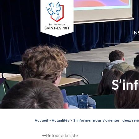
IN
S’in
Accueil
>
Actualités
>
S’informer pour s’orienter : deux ren
Retour à la liste