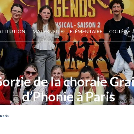
STITUTION
MATERNELLE
ELÉMENTAIRE
COLLÈGE
Sortie de la chorale Gra
d’Phonie à Paris
 Paris