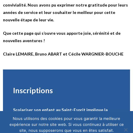
convivialité. Nous avons pu exprimer notre gratitude pour leurs
années de service et leur souhaiter le meilleur pour cette
nouvelle étape de leur vie.
Que cette page qui s’ouvre vous apporte joie, sérénité et de
nouvelles aventures !
Claire LEMAIRE, Bruno ABART et Cécile WARGNIER-BOUCHE
Inscriptions
Scolariser son enfant au Saint-Esprit implique la
confiance entre parents, professeurs, éducateurs de
Nous utilisons des cookies pour vous garantir la meilleure
vie scolaire et élèves. Le tout dans un cadre
expérience sur notre site web. Si vous continuez à utiliser ce
site, nous supposerons que vous en êtes satisfait.
bienveillant et exigeant.