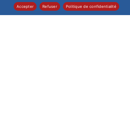
Accepter
Refuser
Politique de confidentialité
Vous souhaitez que votre enfant suive sa scolarité
dans notre Institution : Remplissez le formulaire en
ligne. L’Institution reprendra ensuite contact avec
vous. La direction rencontre systématiquement les
nouveaux élèves et leur famille avant de valider une
inscription.
Demande d’inscription
LES INFORMATIONS PRATIQUES