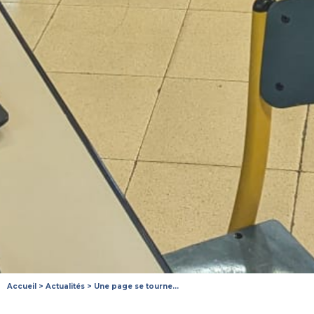
Accueil
>
Actualités
>
Une page se tourne…