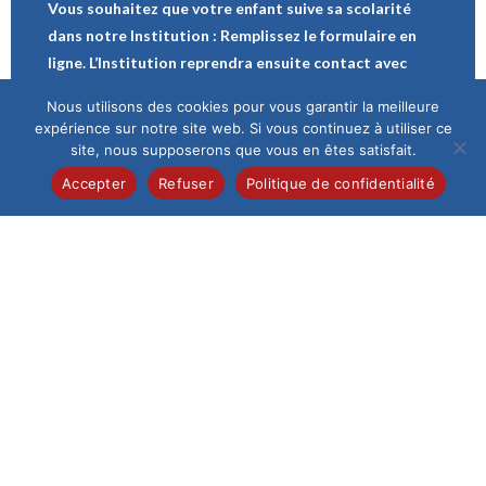
Vous souhaitez que votre enfant suive sa scolarité
dans notre Institution : Remplissez le formulaire en
ligne. L’Institution reprendra ensuite contact avec
vous. La direction rencontre systématiquement les
Nous utilisons des cookies pour vous garantir la meilleure
nouveaux élèves et leur famille avant de valider une
expérience sur notre site web. Si vous continuez à utiliser ce
inscription.
site, nous supposerons que vous en êtes satisfait.
Accepter
Refuser
Politique de confidentialité
Demande d’inscription
LES INFORMATIONS PRATIQUES