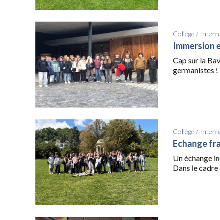
Collège
/
Intern
Immersion e
Cap sur la Bav
germanistes ! Il
Collège
/
Intern
Echange fra
Un échange ino
Dans le cadre d