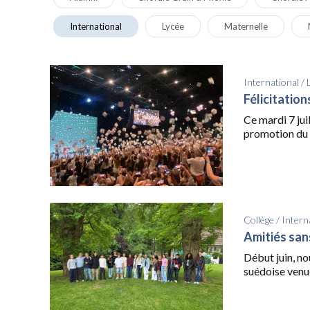
International
Lycée
Maternelle
International
/
Félicitatio
Ce mardi 7 juil
promotion du 
Collège
/
Intern
Amitiés san
Début juin, no
suédoise venue