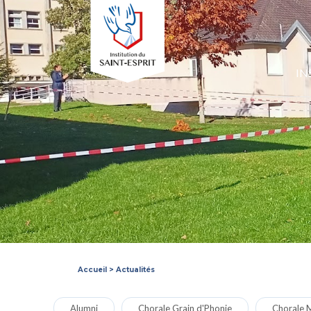
IN
Accueil
>
Actualités
Alumni
Chorale Grain d'Phonie
Chorale M