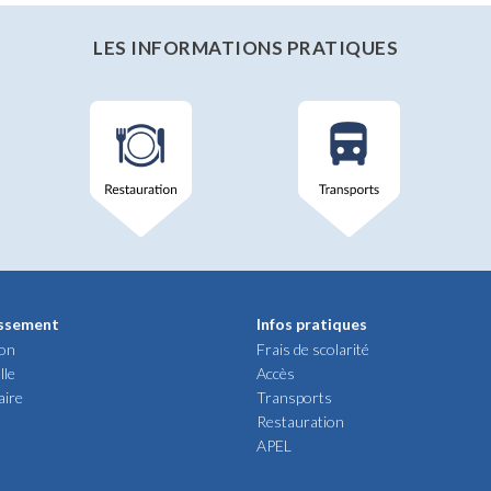
LES INFORMATIONS PRATIQUES
issement
Infos pratiques
ion
Frais de scolarité
lle
Accès
aire
Transports
Restauration
APEL