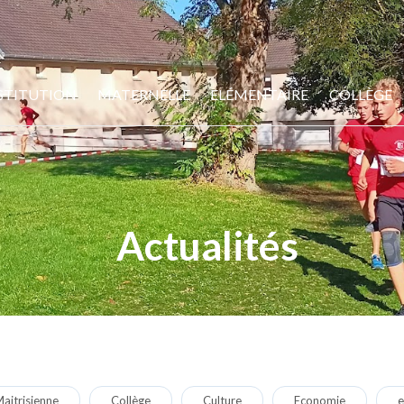
STITUTION
MATERNELLE
ELÉMENTAIRE
COLLÈGE
Actualités
aitrisienne
Collège
Culture
Economie
e