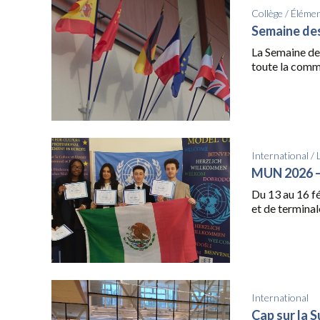
Collège
/
Élémen
Semaine de
La Semaine des
toute la comm
International
/
MUN 2026 
Du 13 au 16 f
et de terminale
International
Cap sur la S