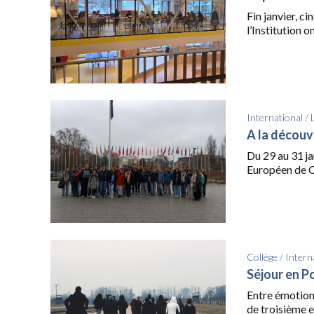
Fin janvier, c
l’Institution o
International
/
A la découv
Du 29 au 31 ja
Européen de C
Collège
/
Intern
Séjour en P
Entre émotion
de troisième et