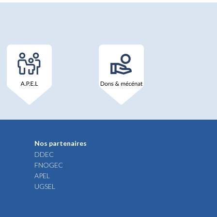
Nos partenaires
DDEC
FNOGEC
APEL
UGSEL