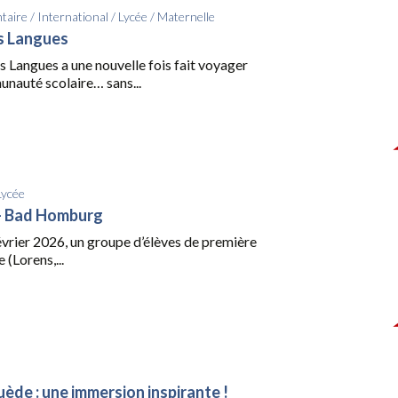
taire
/
International
/
Lycée
/
Maternelle
s Langues
 Langues a une nouvelle fois fait voyager
unauté scolaire… sans...
Lycée
– Bad Homburg
évrier 2026, un groupe d’élèves de première
 (Lorens,...
uède : une immersion inspirante !