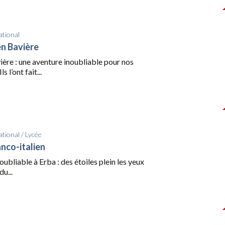
ational
n Bavière
ière : une aventure inoubliable pour nos
s l’ont fait...
ational
/
Lycée
nco-italien
ubliable à Erba : des étoiles plein les yeux
u...