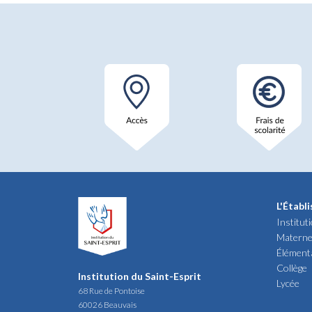
L'Établ
Institut
Materne
Élément
Collège
Institution du Saint-Esprit
Lycée
68 Rue de Pontoise
60026 Beauvais