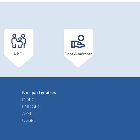
Nos partenaires
DDEC
FNOGEC
APEL
UGSEL