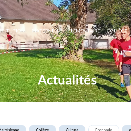
STITUTION
MATERNELLE
ELÉMENTAIRE
COLLÈGE
Actualités
aitrisienne
Collège
Culture
Economie
e