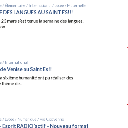
e
/
Élémentaire
/
International
/
Lycée
/
Maternelle
 DES LANGUES AU SAINT ES!!!
23 mars s’est tenue la semaine des langues.
on...
e
/
International
de Venise au Saint Es!!
la sixième humanité ont pu réaliser des
 thème de...
e
/
Lycée
/
Numérique
/
Vie Citoyenne
 Esprit RADIO’actif – Nouveau format