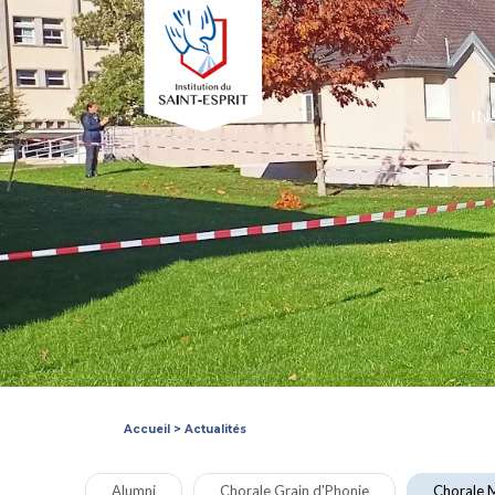
IN
Accueil
>
Actualités
Alumni
Chorale Grain d'Phonie
Chorale M