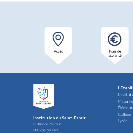
L'Établ
Institut
Materne
Élément
Collège
Institution du Saint-Esprit
Lycée
68 Rue de Pontoise
60026 Beauvais