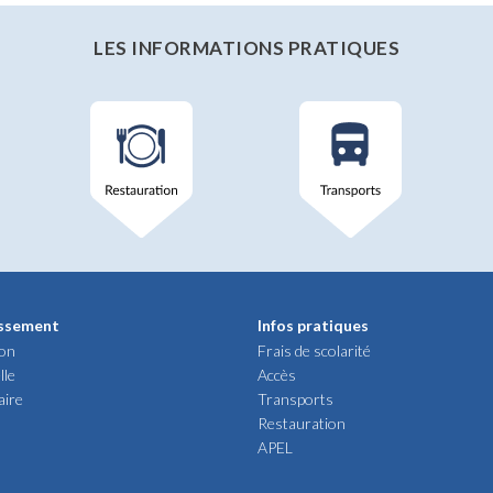
LES INFORMATIONS PRATIQUES
issement
Infos pratiques
ion
Frais de scolarité
lle
Accès
aire
Transports
Restauration
APEL