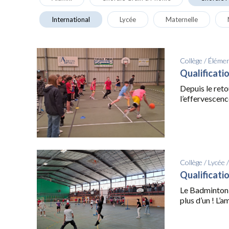
International
Lycée
Maternelle
Collège
/
Élémen
Qualificati
Depuis le reto
l’effervescence
Collège
/
Lycée
Qualificati
Le Badminton 
plus d’un ! L’a