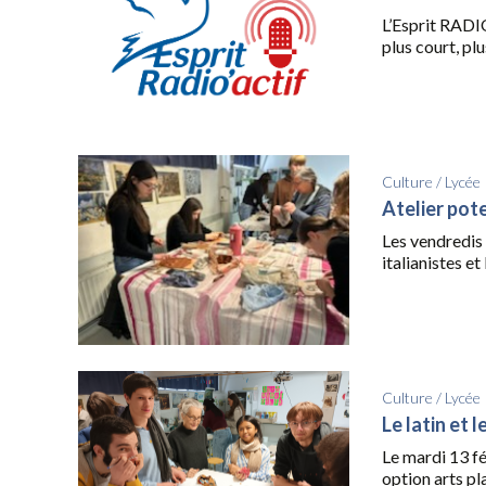
L’Esprit RADIO
plus court, plus
Culture
/
Lycée
Atelier pote
Les vendredis 
italianistes et
Culture
/
Lycée
Le latin et 
Le mardi 13 fé
option arts pla