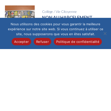
Collège
/
Vie Citoyenne
NON AU HARCELEMENT
Nous utilisons des cookies pour vous garantir la meilleure
L’ensemble des élèves
expérience sur notre site web. Si vous continuez à utiliser ce
des classes de 6ème
site, nous supposerons que vous en êtes satisfait.
ont pu travailler, ces
dernières semaines,
Accepter
Refuser
Politique de confidentialité
sur la...
Collège
/
Élémentaire
/
Lycée
/
Maternelle
/
Non trié
/
Sport
Remise de dons
L’Institution a
procédé à la remise
de dons recueillis à
l’occasion du Cross
de l’établissement....