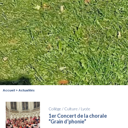
Accueil
>
Actualités
Collège
/
Culture
/
Lycée
1er Concert de la chorale
“Grain d’phonie”