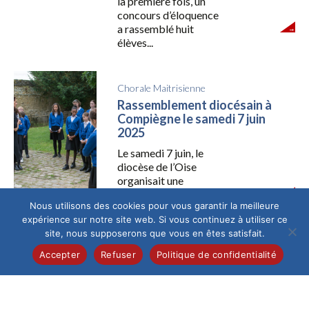
la première fois, un
concours d’éloquence
a rassemblé huit
élèves...
Chorale Maitrisienne
Rassemblement diocésain à
Compiègne le samedi 7 juin
2025
Le samedi 7 juin, le
diocèse de l’Oise
organisait une
journée consacrée à
Nous utilisons des cookies pour vous garantir la meilleure
l’Esprit Saint...
expérience sur notre site web. Si vous continuez à utiliser ce
site, nous supposerons que vous en êtes satisfait.
Culture
/
Élémentaire
Accepter
Refuser
Politique de confidentialité
Les CM1A et B à l’assaut
des Châteaux de la Loire !
Quelle aventure ! Du