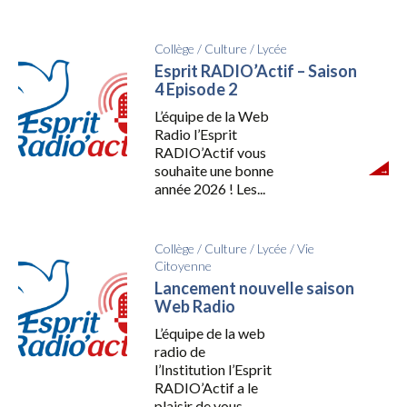
Collège
/
Culture
/
Lycée
Esprit RADIO’Actif – Saison
4 Episode 2
L’équipe de la Web
Radio l’Esprit
RADIO’Actif vous
souhaite une bonne
année 2026 ! Les...
Collège
/
Culture
/
Lycée
/
Vie
Citoyenne
Lancement nouvelle saison
Web Radio
L’équipe de la web
radio de
l’Institution l’Esprit
RADIO’Actif a le
plaisir de vous