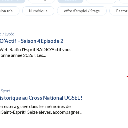
Non trié
Numérique
offre d'emploi / Stage
Pastor
e
/
Lycée
O’Actif – Saison 4 Episode 2
a Web Radio l’Esprit RADIO’Actif vous
onne année 2026 ! Les...
/
Sport
historique au Cross National UGSEL !
 restera gravé dans les mémoires de
u Saint-Esprit ! Seize élèves, accompagnés...