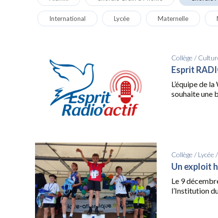
International
Lycée
Maternelle
Collège
/
Cultur
Esprit RADI
L’équipe de l
souhaite une b
Collège
/
Lycée
Un exploit 
Le 9 décembre
l’Institution d