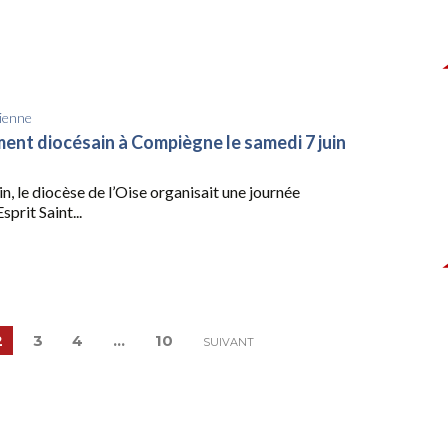
ienne
nt diocésain à Compiègne le samedi 7 juin
in, le diocèse de l’Oise organisait une journée
sprit Saint...
2
3
4
…
10
SUIVANT