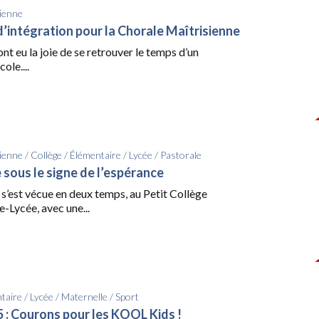
ienne
intégration pour la Chorale Maîtrisienne
ont eu la joie de se retrouver le temps d’un
ole....
ienne
/
Collège
/
Élémentaire
/
Lycée
/
Pastorale
 sous le signe de l’espérance
s’est vécue en deux temps, au Petit Collège
e-Lycée, avec une...
taire
/
Lycée
/
Maternelle
/
Sport
: Courons pour les KOOL Kids !