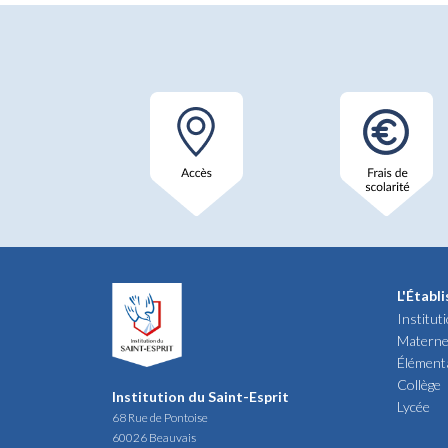
L'Établ
Institut
Materne
Élément
Collège
Institution du Saint-Esprit
Lycée
68 Rue de Pontoise
60026 Beauvais