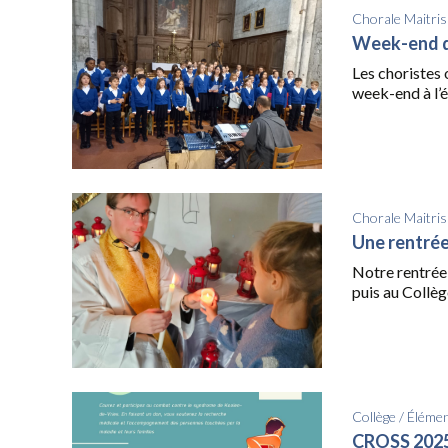
Chorale Maitris
Week-end d’
Les choristes 
week-end à l’éc
Chorale Maitris
Une rentrée
Notre rentrée 
puis au Collèg
Collège
/
Élémen
CROSS 2025 