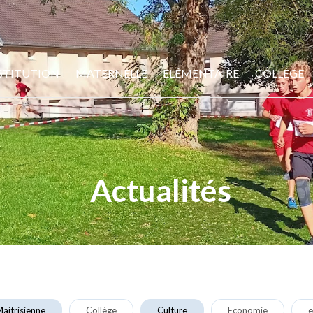
STITUTION
MATERNELLE
ELÉMENTAIRE
COLLÈGE
Actualités
aitrisienne
Collège
Culture
Economie
e