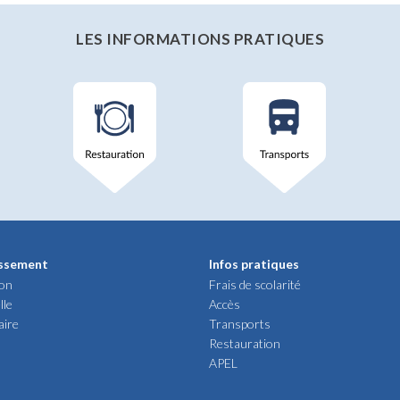
LES INFORMATIONS PRATIQUES
issement
Infos pratiques
ion
Frais de scolarité
lle
Accès
aire
Transports
Restauration
APEL