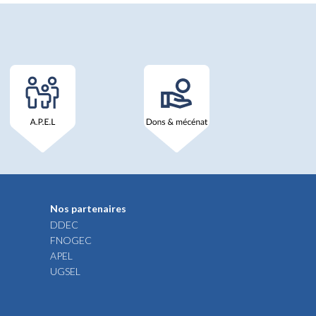
Nos partenaires
DDEC
FNOGEC
APEL
UGSEL