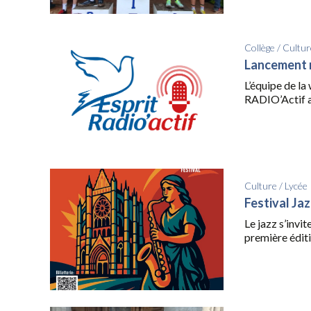
Collège
/
Cultur
Lancement 
L’équipe de la 
RADIO’Actif a 
Culture
/
Lycée
Festival Ja
Le jazz s’invi
première éditio