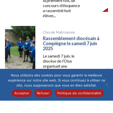
la première fois, un
concours d’éloquence
a rassemblé huit
élèves...
Chorale Maitrisienne
Rassemblement diocésain à
Compiègne le samedi 7 juin
2025
Le samedi 7 juin, le
diocèse de l’Oise
organisait une
journée consacrée à
Nous utilisons des cookies pour vous garantir la meilleure
l’Esprit Saint...
expérience sur notre site web. Si vous continuez à utiliser ce
site, nous supposerons que vous en êtes satisfait.
Culture
/
Élémentaire
Accepter
Refuser
Politique de confidentialité
Les CM1A et B à l’assaut
des Châteaux de la Loire !
Quelle aventure ! Du