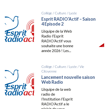
Collège
/
Culture
/
Lycée
Esprit RADIO’Actif – Saison
4 Episode 2
L’équipe de la Web
Radio l’Esprit
RADIO’Actif vous
souhaite une bonne
année 2026 ! Les...
Collège
/
Culture
/
Lycée
/
Vie
Citoyenne
Lancement nouvelle saison
Web Radio
L’équipe de la web
radio de
l’Institution l’Esprit
RADIO’Actif a le
plaisir de vous