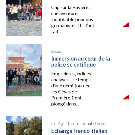
Cap sur la Bavière :
une aventure
inoubliable pour nos
germanistes ! Ils l’ont
fait...
Lycée
Immersion au cœur de la
police scientifique
Empreintes, indices,
analyses… le temps
d’une demi-journée,
les élèves de
Première 1 ont
plongé dans...
Collège
/
International
/
Lycée
Echange franco-italien