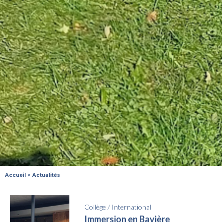
Accueil
>
Actualités
Collège
/
International
Immersion en Bavière