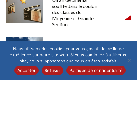
souffle dans le couloir
des classes de
Moyenne et Grande
Section...
Lycée
Nous utilisons des cookies pour vous garantir la meilleure
Voyage en Sicile
expérience sur notre site web. Si vous continuez à utiliser ce
une semaine entre
site, nous supposerons que vous en êtes satisfait.
culture, saveurs et
Accepter
Refuser
Politique de confidentialité
paysages grandioses
Les élèves ont eu la
chance de...
Collège
/
Élémentaire
/
International
/
Lycée
/
Maternelle
Semaine des Langues
La Semaine des
Langues a une