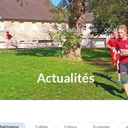
STITUTION
MATERNELLE
ELÉMENTAIRE
COLLÈGE
Actualités
aitrisienne
Collège
Culture
Economie
e