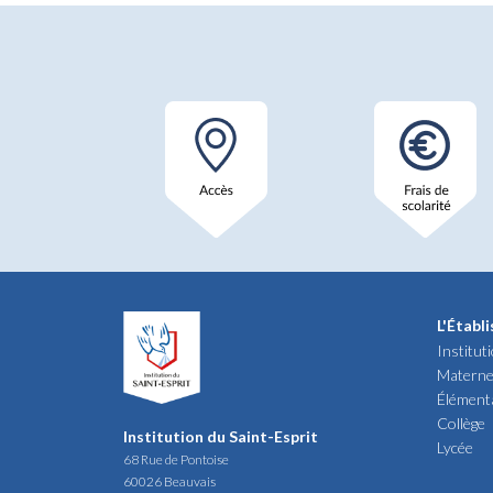
L'Établ
Institut
Materne
Élément
Collège
Institution du Saint-Esprit
Lycée
68 Rue de Pontoise
60026 Beauvais