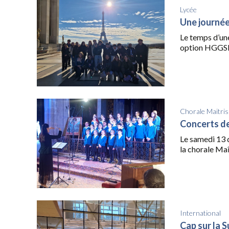
Lycée
Une journé
Le temps d’une
option HGGSP 
Chorale Maitris
Concerts de
Le samedi 13 
la chorale Maît
International
Cap sur la S