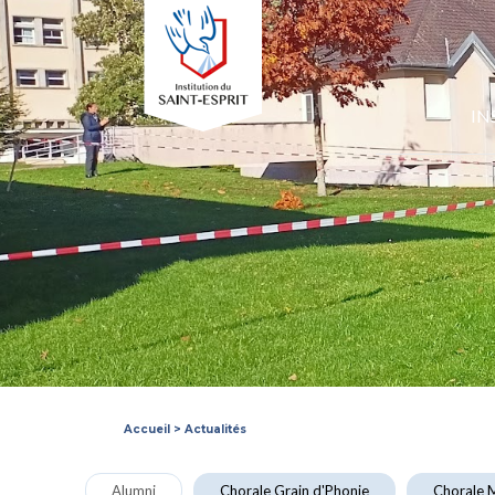
IN
Accueil
>
Actualités
Alumni
Chorale Grain d'Phonie
Chorale M