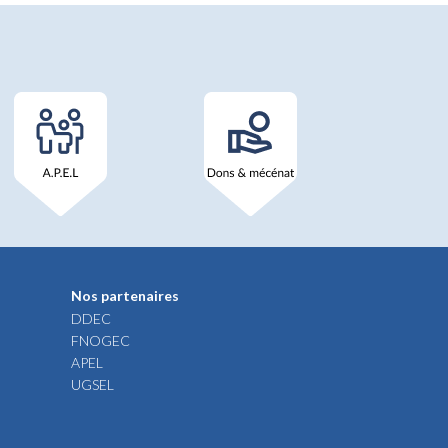
Nos partenaires
DDEC
FNOGEC
APEL
UGSEL