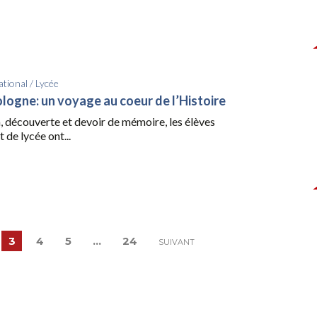
ational
/
Lycée
ologne: un voyage au coeur de l’Histoire
, découverte et devoir de mémoire, les élèves
 de lycée ont...
3
4
5
…
24
SUIVANT