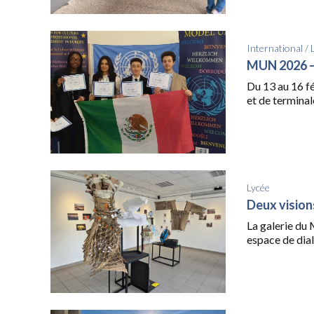
International
/
MUN 2026 
Du 13 au 16 f
et de terminale
Lycée
Deux vision
La galerie du
espace de dialo