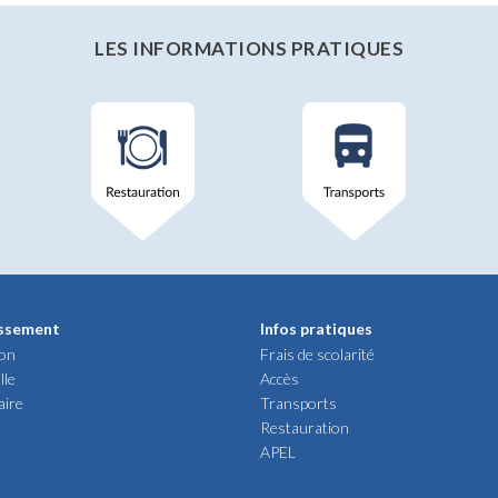
LES INFORMATIONS PRATIQUES
issement
Infos pratiques
ion
Frais de scolarité
lle
Accès
aire
Transports
Restauration
APEL