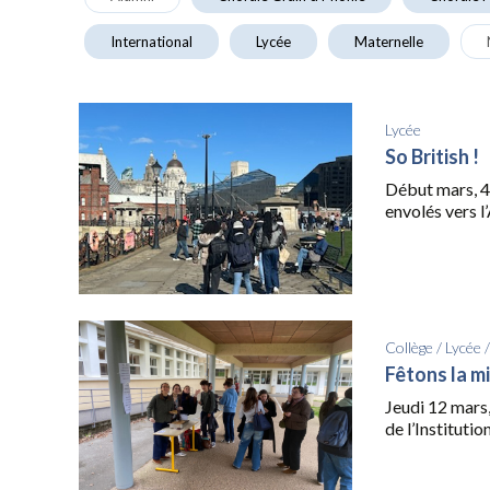
International
Lycée
Maternelle
Lycée
So British !
Début mars, 49
envolés vers l’
Collège
/
Lycée
Fêtons la m
Jeudi 12 mars,
de l’Institution