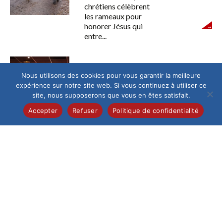
chrétiens célèbrent
les rameaux pour
honorer Jésus qui
entre...
Collège
/
Lycée
Nous utilisons des cookies pour vous garantir la meilleure
Les Concerts de printemps
expérience sur notre site web. Si vous continuez à utiliser ce
de la chorale Grain d’phonie
site, nous supposerons que vous en êtes satisfait.
C’est avec
Accepter
Refuser
Politique de confidentialité
enthousiasme et
ferveur que la chorale
Grain d’Phonie a
donné ses premiers
concerts...
Collège
/
International
Erasmus
Du 18 au 23