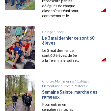
représenté par les
délégués de chaque
classe s’est réuni pour
commémorer le...
Collège
/
Lycée
Le 3 mai dernier ce sont 60
élèves
Le 3 mai dernier ce
sont 60 élèves, de 6e
à la Terminale, qui se...
Chorale Maitrisienne
/
Collège
/
Élémentaire
/
Lycée
/
Pastorale
Semaine Sainte, marche des
rameaux
Pour entrer en
semaine sainte, les