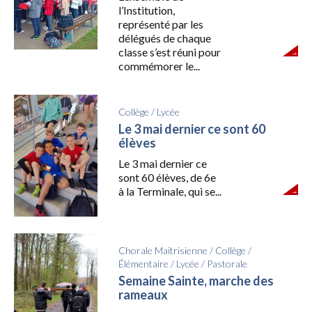
l’Institution,
représenté par les
délégués de chaque
classe s’est réuni pour
commémorer le...
Collège
/
Lycée
Le 3 mai dernier ce sont 60
élèves
Le 3 mai dernier ce
sont 60 élèves, de 6e
à la Terminale, qui se...
Chorale Maitrisienne
/
Collège
/
Élémentaire
/
Lycée
/
Pastorale
Semaine Sainte, marche des
rameaux