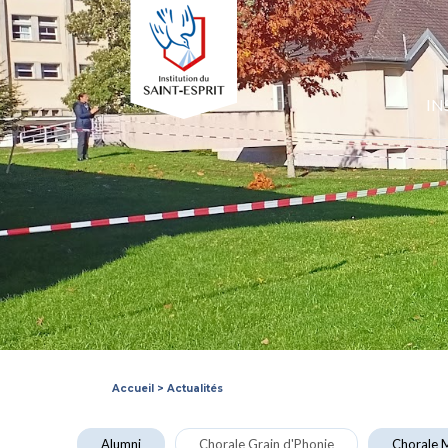
IN
Accueil
>
Actualités
Alumni
Chorale Grain d'Phonie
Chorale M