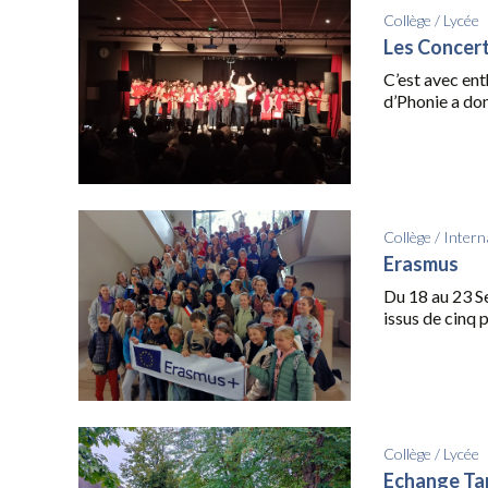
Collège
/
Lycée
Les Concert
C’est avec ent
d’Phonie a don
Collège
/
Intern
Erasmus
Du 18 au 23 S
issus de cinq 
Collège
/
Lycée
Echange Ta