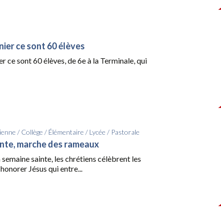
nier ce sont 60 élèves
er ce sont 60 élèves, de 6e à la Terminale, qui
ienne
/
Collège
/
Élémentaire
/
Lycée
/
Pastorale
inte, marche des rameaux
 semaine sainte, les chrétiens célèbrent les
onorer Jésus qui entre...