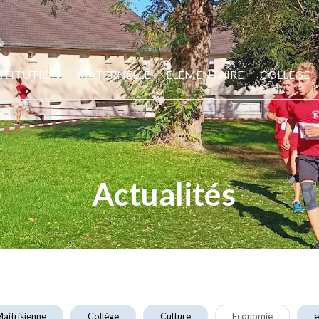
STITUTION
MATERNELLE
ELÉMENTAIRE
COLLÈGE
Actualités
aitrisienne
Collège
Culture
Economie
e