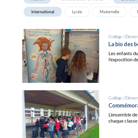
International
Lycée
Maternelle
Collège
/
Élémen
La bio des 
Les enfants du
l’exposition d
Collège
/
Élémen
Commémorat
L’ensemble de 
chaque classe 