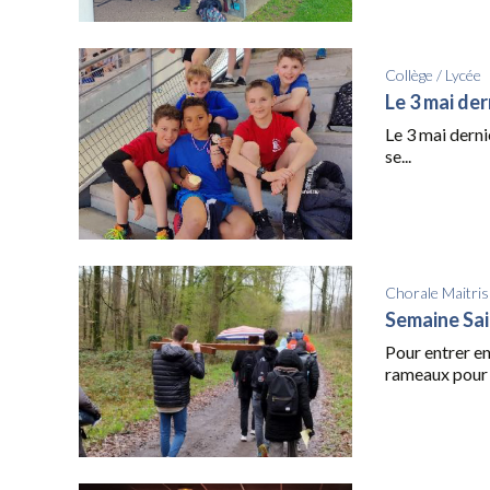
Collège
/
Lycée
Le 3 mai der
Le 3 mai derni
se...
Chorale Maitris
Semaine Sa
Pour entrer en
rameaux pour h