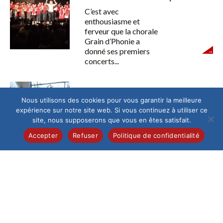
C’est avec
enthousiasme et
ferveur que la chorale
Grain d’Phonie a
donné ses premiers
concerts...
Collège
/
International
Nous utilisons des cookies pour vous garantir la meilleure
Erasmus
expérience sur notre site web. Si vous continuez à utiliser ce
Du 18 au 23
site, nous supposerons que vous en êtes satisfait.
Septembre dernier,
Accepter
Refuser
Politique de confidentialité
une soixantaine
d’enfants issus de
cinq pays (Allemagne,
Belgique,...
Collège
/
Lycée
Echange Tansalp en Lycée