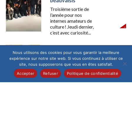
beauvaisis
Troisième sortie de
l’année pour nos
internes amateurs de
culture ! Jeudi dernier,
c’est avec curiosité...
Collège
Nous utilisons des cookies pour vous garantir la meilleure
Les 4B visitent le
expérience sur notre site web. Si vous continuez à utiliser ce
Groupement de
site, nous supposerons que vous en êtes satisfait.
Gendarmerie
Accepter
Refuser
Politique de confidentialité
Ce lundi 26 janvier
matin, les élèves de la
Classe Défense se
sont rendus au...
Collège
/
Élémentaire
/
Lycée
/
Maternelle
/
Pastorale
L’Épiphanie célébrée dans la