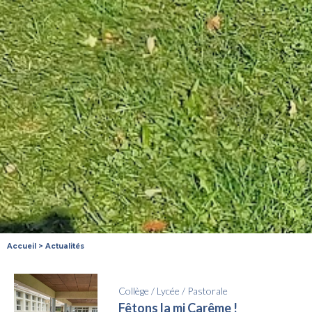
Accueil
>
Actualités
Collège
/
Lycée
/
Pastorale
Fêtons la mi Carême !