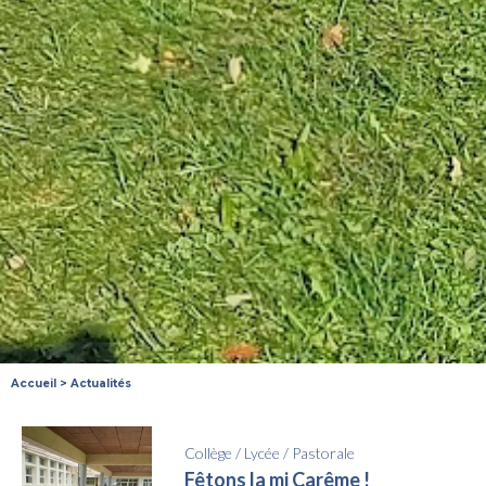
Accueil
>
Actualités
Collège
/
Lycée
/
Pastorale
Fêtons la mi Carême !