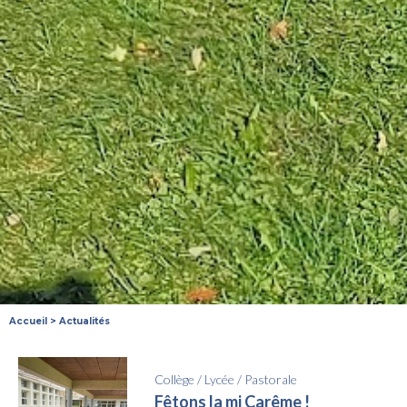
Accueil
>
Actualités
Collège
/
Lycée
/
Pastorale
Fêtons la mi Carême !