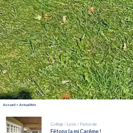
Accueil
>
Actualités
Collège
/
Lycée
/
Pastorale
Fêtons la mi Carême !