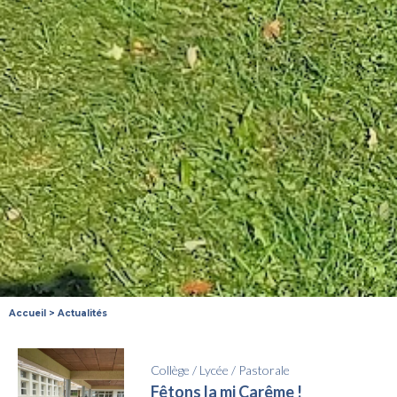
Accueil
>
Actualités
Collège
/
Lycée
/
Pastorale
Fêtons la mi Carême !