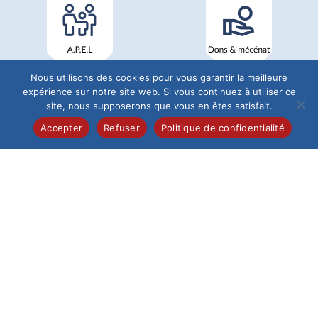
Nous utilisons des cookies pour vous garantir la meilleure
expérience sur notre site web. Si vous continuez à utiliser ce
site, nous supposerons que vous en êtes satisfait.
Accepter
Refuser
Politique de confidentialité
Institution du Saint-Esprit
68 Rue de Pontoise
60026 Beauvais
Tél : 03 44 12 19 40
L'Établissement
Institution
Maternelle
Élémentaire