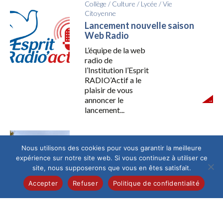
Collège
/
Culture
/
Lycée
/
Vie
Citoyenne
Lancement nouvelle saison
Web Radio
L’équipe de la web
radio de
l’Institution l’Esprit
RADIO’Actif a le
plaisir de vous
annoncer le
lancement...
Collège
/
Élémentaire
/
Lycée
/
Vie
Nous utilisons des cookies pour vous garantir la meilleure
Citoyenne
expérience sur notre site web. Si vous continuez à utiliser ce
Commémoration du 11
site, nous supposerons que vous en êtes satisfait.
novembre
Accepter
Refuser
Politique de confidentialité
Mémoire,
engagement et
transmission Les 10
et 11 novembre