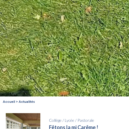
Accueil
>
Actualités
Collège
/
Lycée
/
Pastorale
Fêtons la mi Carême !