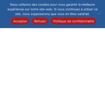
Nous utilisons des cookies pour vous garantir la meilleure
Scolariser son enfant au Saint-Esprit implique la
expérience sur notre site web. Si vous continuez à utiliser ce
confiance entre parents, professeurs, éducateurs de
site, nous supposerons que vous en êtes satisfait.
vie scolaire et élèves. Le tout dans un cadre
Accepter
Refuser
Politique de confidentialité
bienveillant et exigeant.
Vous souhaitez que votre enfant suive sa scolarité
dans notre Institution : Remplissez le formulaire en
ligne. L’Institution reprendra ensuite contact avec
vous. La direction rencontre systématiquement les
nouveaux élèves et leur famille avant de valider une
inscription.
Demande d’inscription