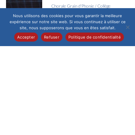
Chorale Grain d'Phonie
/
Collège
Voyage en Chœur
Nous utilisons des cookies pour vous garantir la meilleure
expérience sur notre site web. Si vous continuez à utiliser ce
Jeudi 4 juin, l’Espace
site, nous supposerons que vous en êtes satisfait.
Galilée a vibré au
rythme des voix de la
Accepter
Refuser
Politique de confidentialité
chorale Grain...
Collège
/
Pastorale
La joie de la confirmation
Ce samedi 13 juin au
matin, la cathédrale
de Beauvais,
fraîchement
restaurée, a accueilli
un...
Collège
/
Pastorale