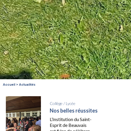
Accueil
>
Actualités
Collège
/
Lycée
Nos belles réussites
L’Institution du Saint-
Esprit de Beauvais
est fière de célébrer