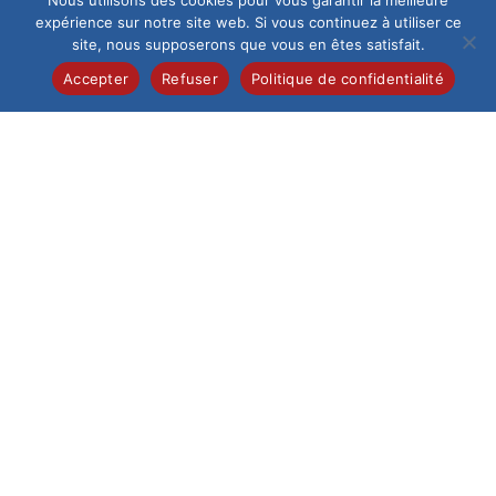
Nous utilisons des cookies pour vous garantir la meilleure
expérience sur notre site web. Si vous continuez à utiliser ce
site, nous supposerons que vous en êtes satisfait.
Accepter
Refuser
Politique de confidentialité
←
ARTICLES PLUS RÉCENTS
LES INFORMATIONS PRATIQUES